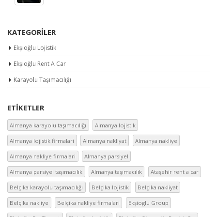
KATEGORİLER
Ekşioğlu Lojistik
Ekşioğlu Rent A Car
Karayolu Taşımacılığı
ETİKETLER
Almanya karayolu taşımacılığı
Almanya lojistik
Almanya lojistik firmalari
Almanya nakliyat
Almanya nakliye
Almanya nakliye firmalari
Almanya parsiyel
Almanya parsiyel taşımacılık
Almanya taşımacılık
Ataşehir rent a car
Belçika karayolu taşımacılığı
Belçika lojistik
Belçika nakliyat
Belçika nakliye
Belçika nakliye firmalari
Ekşioglu Group