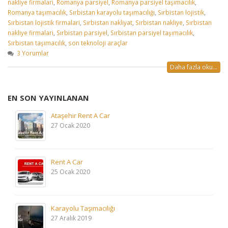
nakliye firmalari
,
Romanya parsiyel
,
Romanya parsiyel taşımacılık
,
Romanya taşımacılık
,
Sırbistan karayolu taşımacılığı
,
Sırbistan lojistik
,
Sırbistan lojistik firmalari
,
Sırbistan nakliyat
,
Sırbistan nakliye
,
Sırbistan
nakliye firmalari
,
Sırbistan parsiyel
,
Sırbistan parsiyel taşımacılık
,
Sırbistan taşımacılık
,
son teknoloji araçlar
3 Yorumlar
Daha fazla oku...
EN SON YAYINLANAN
Ataşehir Rent A Car
27 Ocak 2020
Rent A Car
25 Ocak 2020
Karayolu Taşımacılığı
27 Aralık 2019