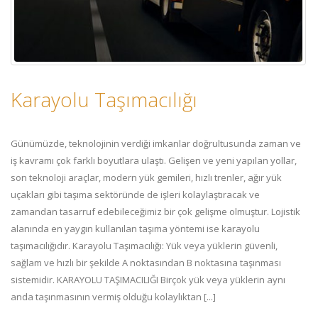
Karayolu Taşımacılığı
Günümüzde, teknolojinin verdiği imkanlar doğrultusunda zaman ve
iş kavramı çok farklı boyutlara ulaştı. Gelişen ve yeni yapılan yollar,
son teknoloji araçlar, modern yük gemileri, hızlı trenler, ağır yük
uçakları gibi taşıma sektöründe de işleri kolaylaştıracak ve
zamandan tasarruf edebileceğimiz bir çok gelişme olmuştur. Lojistik
alanında en yaygın kullanılan taşıma yöntemi ise karayolu
taşımacılığıdır. Karayolu Taşımacılığı: Yük veya yüklerin güvenli,
sağlam ve hızlı bir şekilde A noktasından B noktasına taşınması
sistemidir. KARAYOLU TAŞIMACILIĞI Birçok yük veya yüklerin aynı
anda taşınmasının vermiş olduğu kolaylıktan [...]