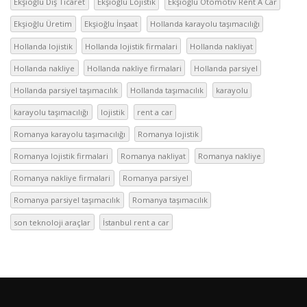
Ekşioğlu Dış Ticaret
Ekşioğlu Lojistik
Ekşioğlu Otomotiv Rent A Car
Ekşioğlu Üretim
Ekşioğlu İnşaat
Hollanda karayolu taşımacılığı
Hollanda lojistik
Hollanda lojistik firmalari
Hollanda nakliyat
Hollanda nakliye
Hollanda nakliye firmalari
Hollanda parsiyel
Hollanda parsiyel taşımacılık
Hollanda taşımacılık
karayolu
karayolu taşımacılığı
lojistik
rent a car
Romanya karayolu taşımacılığı
Romanya lojistik
Romanya lojistik firmalari
Romanya nakliyat
Romanya nakliye
Romanya nakliye firmalari
Romanya parsiyel
Romanya parsiyel taşımacılık
Romanya taşımacılık
son teknoloji araçlar
İstanbul rent a car