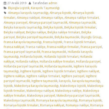
27 Aralık 2019
Tarafından
admin
Ekşioğlu Lojistik
,
Karayolu Taşımacılığı
Almanya karayolu taşımacılığı
,
Almanya lojistik
,
Almanya lojistik
firmalari
,
Almanya nakliyat
,
Almanya nakliye
,
Almanya nakliye firmalari
,
Almanya parsiyel
,
Almanya parsiyel taşımacılık
,
Almanya taşımacılık
,
Belçika karayolu taşımacılığı
,
Belçika lojistik
,
Belçika lojistik firmalari
,
Belçika nakliyat
,
Belçika nakliye
,
Belçika nakliye firmalari
,
Belçika
parsiyel
,
Belçika parsiyel taşımacılık
,
Belçika taşımacılık
,
Ekşioglu Group
,
Fransa karayolu taşımacılığı
,
Fransa lojistik
,
Fransa lojistik firmalari
,
Fransa nakliyat
,
Fransa nakliye
,
Fransa nakliye firmalari
,
Fransa parsiyel
,
Fransa parsiyel taşımacılık
,
Fransa taşımacılık
,
Hollanda karayolu
taşımacılığı
,
Hollanda lojistik
,
Hollanda lojistik firmalari
,
Hollanda
nakliyat
,
Hollanda nakliye
,
Hollanda nakliye firmalari
,
Hollanda parsiyel
,
Hollanda parsiyel taşımacılık
,
Hollanda taşımacılık
,
İngiltere karayolu
taşımacılığı
,
İngiltere lojistik
,
İngiltere lojistik firmalari
,
İngiltere nakliyat
,
İngiltere nakliye
,
İngiltere nakliye firmalari
,
İngiltere parsiyel
,
İngiltere
parsiyel taşımacılık
,
İngiltere taşımacılık
,
karayolu
,
karayolu taşımacılığı
,
lojistik
,
Makedonya karayolu taşımacılığı
,
Makedonya lojistik
,
Makedonya
lojistik firmalari
,
Makedonya nakliyat
,
Makedonya nakliye
,
Makedonya
nakliye firmalari
,
Makedonya parsiyel
,
Makedonya parsiyel taşımacılık
,
Makedonya taşımacılık
,
Romanya karayolu taşımacılığı
,
Romanya lojistik
,
Romanya lojistik firmalari
,
Romanya nakliyat
,
Romanya nakliye
,
Romanya