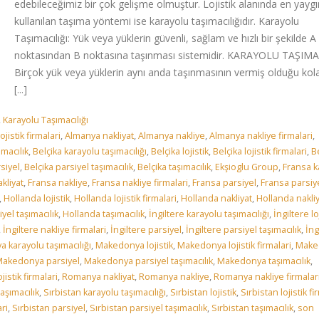
edebileceğimiz bir çok gelişme olmuştur. Lojistik alanında en yaygı
kullanılan taşıma yöntemi ise karayolu taşımacılığıdır. Karayolu
Taşımacılığı: Yük veya yüklerin güvenli, sağlam ve hızlı bir şekilde A
noktasından B noktasına taşınması sistemidir. KARAYOLU TAŞIMA
Birçok yük veya yüklerin aynı anda taşınmasının vermiş olduğu kola
[...]
,
Karayolu Taşımacılığı
jistik firmalari
,
Almanya nakliyat
,
Almanya nakliye
,
Almanya nakliye firmalari
,
macılık
,
Belçika karayolu taşımacılığı
,
Belçika lojistik
,
Belçika lojistik firmalari
,
B
siyel
,
Belçika parsiyel taşımacılık
,
Belçika taşımacılık
,
Ekşioglu Group
,
Fransa k
kliyat
,
Fransa nakliye
,
Fransa nakliye firmalari
,
Fransa parsiyel
,
Fransa parsiy
,
Hollanda lojistik
,
Hollanda lojistik firmalari
,
Hollanda nakliyat
,
Hollanda nakli
yel taşımacılık
,
Hollanda taşımacılık
,
İngiltere karayolu taşımacılığı
,
İngiltere lo
,
İngiltere nakliye firmalari
,
İngiltere parsiyel
,
İngiltere parsiyel taşımacılık
,
İng
 karayolu taşımacılığı
,
Makedonya lojistik
,
Makedonya lojistik firmalari
,
Make
akedonya parsiyel
,
Makedonya parsiyel taşımacılık
,
Makedonya taşımacılık
,
istik firmalari
,
Romanya nakliyat
,
Romanya nakliye
,
Romanya nakliye firmalar
şımacılık
,
Sırbistan karayolu taşımacılığı
,
Sırbistan lojistik
,
Sırbistan lojistik fi
ari
,
Sırbistan parsiyel
,
Sırbistan parsiyel taşımacılık
,
Sırbistan taşımacılık
,
son