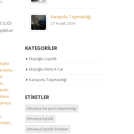
n
Karayolu Taşımacılığı
CILIĞI
27 Aralık 2019
ylıktan
KATEGORİLER
Ekşioğlu Lojistik
elçika
Ekşioğlu Rent A Car
arayolu
el
Karayolu Taşımacılığı
ye
,
jistik
,
iltere
ETİKETLER
donya
Almanya karayolu taşımacılığı
i
,
Almanya lojistik
rmalari
,
Almanya lojistik firmalari