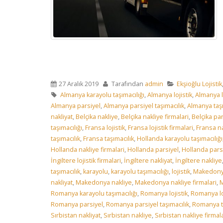
27 Aralık 2019
Tarafından
admin
Ekşioğlu Lojistik
Almanya karayolu taşımacılığı
,
Almanya lojistik
,
Almanya lo
Almanya parsiyel
,
Almanya parsiyel taşımacılık
,
Almanya taşı
nakliyat
,
Belçika nakliye
,
Belçika nakliye firmalari
,
Belçika par
taşımacılığı
,
Fransa lojistik
,
Fransa lojistik firmalari
,
Fransa na
taşımacılık
,
Fransa taşımacılık
,
Hollanda karayolu taşımacılığı
Hollanda nakliye firmalari
,
Hollanda parsiyel
,
Hollanda parsi
İngiltere lojistik firmalari
,
İngiltere nakliyat
,
İngiltere nakliye
taşımacılık
,
karayolu
,
karayolu taşımacılığı
,
lojistik
,
Makedonya
nakliyat
,
Makedonya nakliye
,
Makedonya nakliye firmalari
,
M
Romanya karayolu taşımacılığı
,
Romanya lojistik
,
Romanya loj
Romanya parsiyel
,
Romanya parsiyel taşımacılık
,
Romanya ta
Sırbistan nakliyat
,
Sırbistan nakliye
,
Sırbistan nakliye firmal