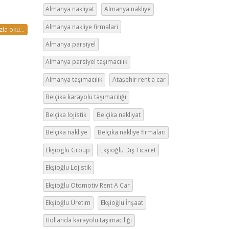
Almanya nakliyat
Almanya nakliye
Almanya nakliye firmalari
la oku...
Almanya parsiyel
Almanya parsiyel taşımacılık
Almanya taşımacılık
Ataşehir rent a car
Belçika karayolu taşımacılığı
Belçika lojistik
Belçika nakliyat
Belçika nakliye
Belçika nakliye firmalari
Ekşioglu Group
Ekşioğlu Dış Ticaret
Ekşioğlu Lojistik
Ekşioğlu Otomotiv Rent A Car
Ekşioğlu Üretim
Ekşioğlu İnşaat
Hollanda karayolu taşımacılığı