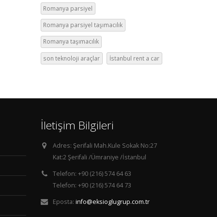
Romanya parsiyel
Romanya parsiyel taşımacılık
Romanya taşımacılık
son teknoloji araçlar
İstanbul rent a car
İletişim Bilgileri
Adres:
Şerifali Mah.Kule Sokak No:27
Kat:2 Şerifali /Ümraniye /İstanbul
Telefon:
+90 (216) 574 64 63
Telefon: +90 (216) 574 64 73
Eposta:
info@eksioglugrup.com.tr