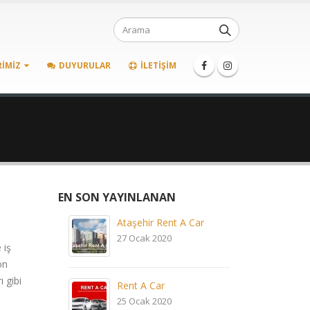
RIMIZ
DUYURULAR
İLETIŞIM
EN SON YAYINLANAN
Ataşehir Rent A Car
27 Ocak 2020
 iş
on
ı gibi
Rent A Car
25 Ocak 2020