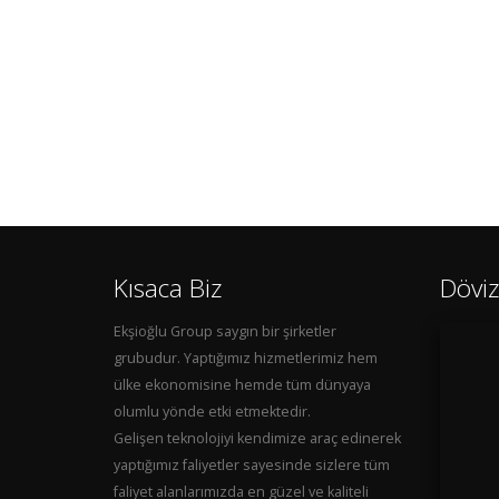
Kısaca Biz
Döviz
Ekşioğlu Group saygın bir şirketler
grubudur. Yaptığımız hizmetlerimiz hem
ülke ekonomisine hemde tüm dünyaya
olumlu yönde etki etmektedir.
Gelişen teknolojiyi kendimize araç edinerek
yaptığımız faliyetler sayesinde sizlere tüm
faliyet alanlarımızda en güzel ve kaliteli