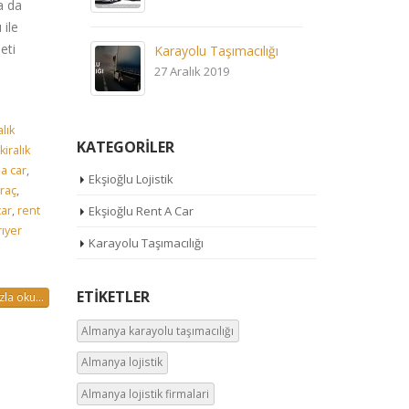
a da
 ile
eti
Karayolu Taşımacılığı
27 Aralık 2019
lık
KATEGORİLER
kiralık
 a car
,
Ekşioğlu Lojistik
araç
,
car
,
rent
Ekşioğlu Rent A Car
ıyer
Karayolu Taşımacılığı
ETİKETLER
la oku...
Almanya karayolu taşımacılığı
Almanya lojistik
Almanya lojistik firmalari