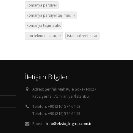
Romanya parsiyel
Romanya parsiyel taşımacılık
Romanya taşımacılık
son teknoloji araçlar
İstanbul rent a car
İletişim Bilgileri
Adres:
Şerifali Mah.Kule Sokak No:27
Kat:2 Şerifali /Ümraniye /İstanbul
Telefon:
+90 (216) 574 64 63
Telefon: +90 (216) 574 64 73
Eposta:
info@eksioglugrup.com.tr