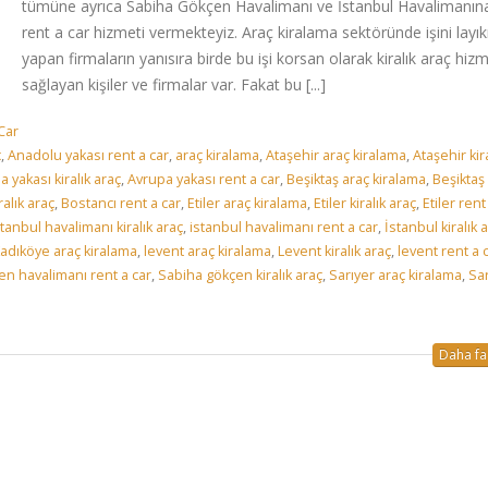
tümüne ayrıca Sabiha Gökçen Havalimanı ve İstanbul Havalimanın
rent a car hizmeti vermekteyiz. Araç kiralama sektöründe işini layıkı
yapan firmaların yanısıra birde bu işi korsan olarak kiralık araç hizm
sağlayan kişiler ve firmalar var. Fakat bu [...]
Car
ç
,
Anadolu yakası rent a car
,
araç kiralama
,
Ataşehir araç kiralama
,
Ataşehir kira
 yakası kiralık araç
,
Avrupa yakası rent a car
,
Beşiktaş araç kiralama
,
Beşiktaş 
ralık araç
,
Bostancı rent a car
,
Etiler araç kiralama
,
Etiler kiralık araç
,
Etiler rent
stanbul havalimanı kiralık araç
,
istanbul havalimanı rent a car
,
İstanbul kiralık 
adıköye araç kiralama
,
levent araç kiralama
,
Levent kiralık araç
,
levent rent a 
n havalimanı rent a car
,
Sabiha gökçen kiralık araç
,
Sarıyer araç kiralama
,
Sar
Daha faz