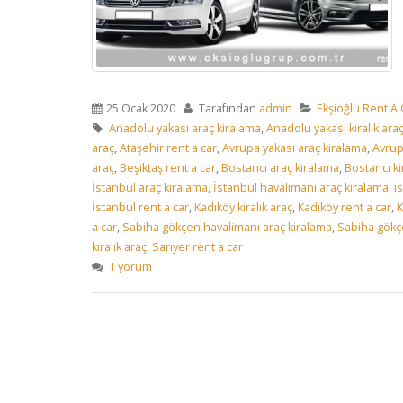
25 Ocak 2020
Tarafından
admin
Ekşioğlu Rent A 
Anadolu yakası araç kiralama
,
Anadolu yakası kiralık ara
araç
,
Ataşehir rent a car
,
Avrupa yakası araç kiralama
,
Avrupa
araç
,
Beşiktaş rent a car
,
Bostancı araç kiralama
,
Bostancı ki
İstanbul araç kiralama
,
İstanbul havalimanı araç kiralama
,
i
İstanbul rent a car
,
Kadıköy kiralık araç
,
Kadıköy rent a car
,
K
a car
,
Sabiha gökçen havalimanı araç kiralama
,
Sabiha gökçe
kiralık araç
,
Sarıyer rent a car
1 yorum