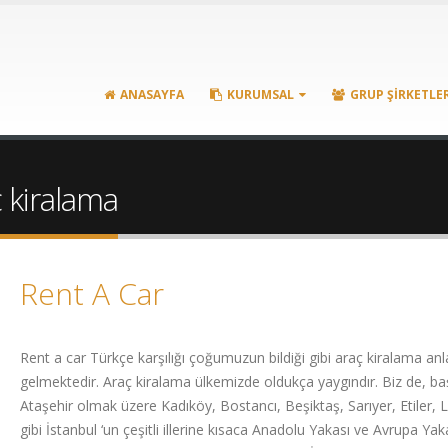
ANASAYFA
KURUMSAL
GRUP ŞIRKETLE
ç kiralama
Rent A Car
Rent a car Türkçe karşılığı çoğumuzun bildiği gibi araç kiralama an
gelmektedir. Araç kiralama ülkemizde oldukça yaygındır. Biz de, ba
Ataşehir olmak üzere Kadıköy, Bostancı, Beşiktaş, Sarıyer, Etiler, 
gibi İstanbul ‘un çeşitli illerine kısaca Anadolu Yakası ve Avrupa Yaka