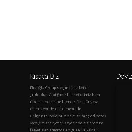
Kısaca Biz
Döviz
Ekşioğlu Group saygın bir şirketler
grubudur. Yaptığımız hizmetlerimiz hem
ülke ekonomisine hemde tüm dünyaya
olumlu yönde etki etmektedir.
Gelişen teknolojiyi kendimize araç edinerek
yaptığımız faliyetler sayesinde sizlere tüm
faliyet alanlarımızda en güzel ve kaliteli