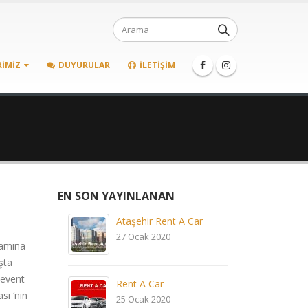
RIMIZ
DUYURULAR
İLETIŞIM
EN SON YAYINLANAN
Ataşehir Rent A Car
27 Ocak 2020
lamına
şta
Levent
Rent A Car
sı ‘nın
25 Ocak 2020