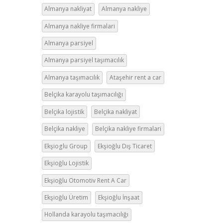
Almanya nakliyat
Almanya nakliye
Almanya nakliye firmalari
Almanya parsiyel
Almanya parsiyel taşımacılık
Almanya taşımacılık
Ataşehir rent a car
Belçika karayolu taşımacılığı
Belçika lojistik
Belçika nakliyat
Belçika nakliye
Belçika nakliye firmalari
Ekşioglu Group
Ekşioğlu Dış Ticaret
Ekşioğlu Lojistik
Ekşioğlu Otomotiv Rent A Car
Ekşioğlu Üretim
Ekşioğlu İnşaat
Hollanda karayolu taşımacılığı