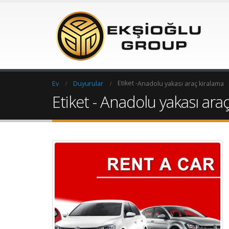
Etiket -
Ev
Duyurular
Anadolu yakası araç kiralama
Etiket - Anadolu yakası ara