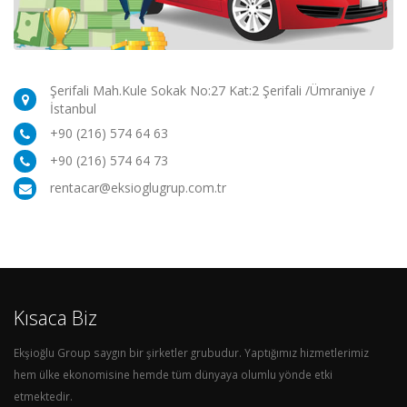
Şerifali Mah.Kule Sokak No:27 Kat:2 Şerifali /Ümraniye /
İstanbul
+90 (216) 574 64 63
+90 (216) 574 64 73
rentacar@eksioglugrup.com.tr
Kısaca Biz
Ekşioğlu Group saygın bir şirketler grubudur. Yaptığımız hizmetlerimiz
hem ülke ekonomisine hemde tüm dünyaya olumlu yönde etki
etmektedir.